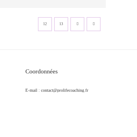
12
13
Coordonnées
E-mail : contact@prolifecoaching.fr
GSM : +212 618 723 941