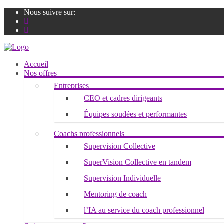
Nous suivre sur:
Accueil
Nos offres
Entreprises
CEO et cadres dirigeants
Équipes soudées et performantes
Coachs professionnels
Supervision Collective
SuperVision Collective en tandem
Supervision Individuelle
Mentoring de coach
l’IA au service du coach professionnel