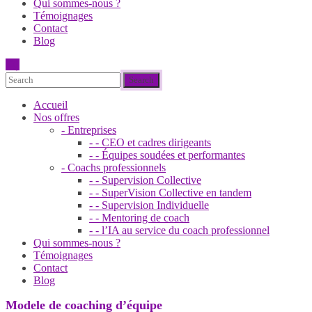
Qui sommes-nous ?
Témoignages
Contact
Blog
Accueil
Nos offres
- Entreprises
- - CEO et cadres dirigeants
- - Équipes soudées et performantes
- Coachs professionnels
- - Supervision Collective
- - SuperVision Collective en tandem
- - Supervision Individuelle
- - Mentoring de coach
- - l’IA au service du coach professionnel
Qui sommes-nous ?
Témoignages
Contact
Blog
Modele de coaching d’équipe