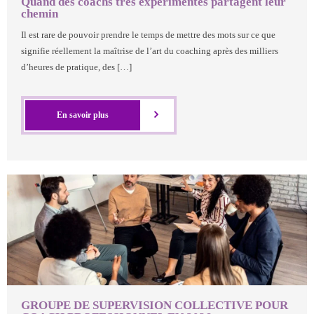
Quand des coachs très expérimentés partagent leur
chemin
- - SuperVision Collective en tandem
Il est rare de pouvoir prendre le temps de mettre des mots sur ce que
- - Supervision Individuelle
signifie réellement la maîtrise de l’art du coaching après des milliers
d’heures de pratique, des […]
- - Mentoring de coach
- - l’IA au service du coach professionnel
En savoir plus
Qui sommes-nous ?
Témoignages
Contact
Blog
GROUPE DE SUPERVISION COLLECTIVE POUR