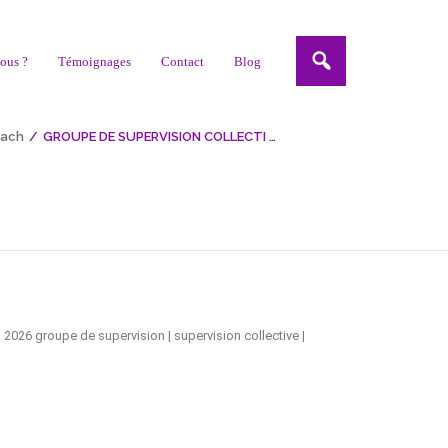
Nous suivre sur:
ous ?
Témoignages
Contact
Blog
inctions et événements du cabinet
•
pour les coachs
oach
/
GROUPE DE SUPERVISION COLLECTI …