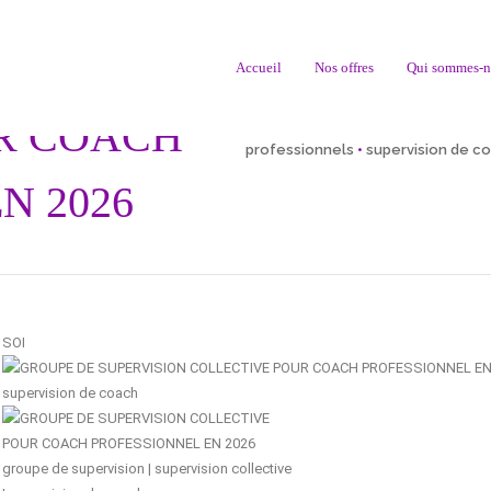
RVISION
Accueil
Nos offres
Qui sommes-n
R COACH
Go Back to the Homepage
/
Dist
professionnels
•
supervision de c
N 2026
SOI