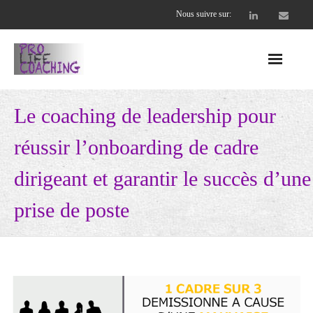
Nous suivre sur:
Accueil
Le coaching de leadership pour
Nos offres
réussir l’onboarding de cadre
- Entreprises
dirigeant et garantir le succès d’une
- - CEO et cadres dirigeants
prise de poste
- - Équipes soudées et performantes
- Coachs professionnels
- - Supervision Collective