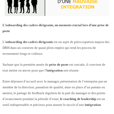
- - SuperVision Collective en tandem
- - Supervision Individuelle
L’onboarding des cadres dirigeants, un moment crucial lors d’une prise de
- - Mentoring de coach
poste
- - l’IA au service du coach professionnel
L’
onboarding
des cadres dirigeants
est un sujet de préoccupation majeur des
DRH dans un contexte de quasi plein emploi qui rend les process de
Qui sommes-nous ?
recrutement longs et coûteux.
Sachant que la première année de
prise de poste
est cruciale, il convient de
Témoignages
tout mettre en œuvre pour que l
’intégration
soit réussie.
Contact
Entre déjeuner d’accueil avec le manager, présentation de l’entreprise par un
membre de la direction, passation de qualité, mise en place d’un parrain ou
Blog
mentor, le partage de feedback réguliers de la part du manager et des points
d’avancement pendant la période d’essai,
le coaching de leadership
est un
outil indispensable et précieux pour assurer le succès d’une
intégration
.