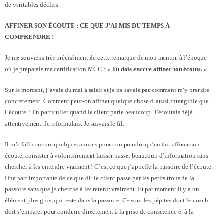
de véritables déclics.
- - SuperVision Collective en tandem
AFFINER SON ÉCOUTE : CE QUE J’AI MIS DU TEMPS À
- - Supervision Individuelle
COMPRENDRE !
- - Mentoring de coach
Je me souviens très précisément de cette remarque de mon mentor, à l’époque
où je préparais ma certification MCC :
« Tu dois encore affiner ton écoute. »
- - l’IA au service du coach professionnel
Sur le moment, j’avais du mal à saisir et je ne savais pas comment m’y prendre
Qui sommes-nous ?
concrètement. Comment peut-on affiner quelque chose d’aussi intangible que
l’écoute ? En particulier quand le client parle beaucoup. J’écoutais déjà
Témoignages
attentivement. Je reformulais. Je suivais le fil.
Il m’a fallu encore quelques années pour comprendre qu’en fait affiner son
Contact
écoute, consister à volontairement laisser passer beaucoup d’information sans
chercher à les entendre vraiment ! C’est ce que j’appelle la passoire de l’écoute.
Blog
Une part importante de ce que dit le client passe par les petits trous de la
passoire sans que je cherche à les retenir vraiment. Et par moment il y a un
élément plus gros, qui reste dans la passoire. Ce sont les pépites dont le coach
doit s’emparer pour conduire directement à la prise de conscience et à la