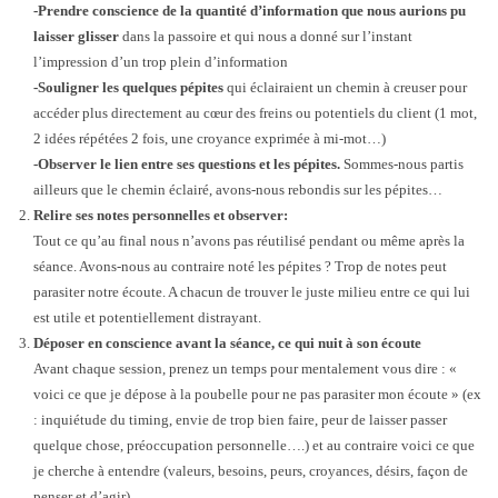
-Prendre conscience de la quantité d’information que nous aurions pu
laisser glisser
dans la passoire et qui nous a donné sur l’instant
l’impression d’un trop plein d’information
-Souligner les quelques pépites
qui éclairaient un chemin à creuser pour
accéder plus directement au cœur des freins ou potentiels du client (1 mot,
2 idées répétées 2 fois, une croyance exprimée à mi-mot…)
-Observer le lien entre ses questions et les pépites.
Sommes-nous partis
ailleurs que le chemin éclairé, avons-nous rebondis sur les pépites…
Relire ses notes personnelles
et observer:
Tout ce qu’au final nous n’avons pas réutilisé pendant ou même après la
séance. Avons-nous au contraire noté les pépites ? Trop de notes peut
parasiter notre écoute. A chacun de trouver le juste milieu entre ce qui lui
est utile et potentiellement distrayant.
Déposer en conscience avant la séance, ce qui nuit à son écoute
Avant chaque session, prenez un temps pour mentalement vous dire : «
voici ce que je dépose à la poubelle pour ne pas parasiter mon écoute » (ex
: inquiétude du timing, envie de trop bien faire, peur de laisser passer
quelque chose, préoccupation personnelle….) et au contraire voici ce que
je cherche à entendre (valeurs, besoins, peurs, croyances, désirs, façon de
penser et d’agir)