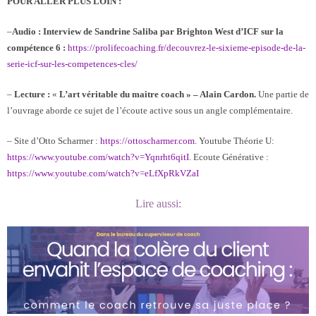
POUR ALLER PLUS LOIN :
–
Audio : Interview de Sandrine Saliba par Brighton West d’ICF sur la
compétence 6 :
https://prolifecoaching.fr/decouvrez-le-sixieme-episode-de-la-
serie-icf-sur-les-competences-cles/
–
Lecture :
«
L’art véritable du maitre coach » – Alain Cardon.
Une partie de
l’ouvrage aborde ce sujet de l’écoute active sous un angle complémentaire.
– Site d’Otto Scharmer :
https://ottoscharmer.com
. Youtube Théorie U:
https://www.youtube.com/watch?v=Yqnrht6qitI
. Ecoute Générative :
https://www.youtube.com/watch?v=eLfXpRkVZaI
Lire aussi: