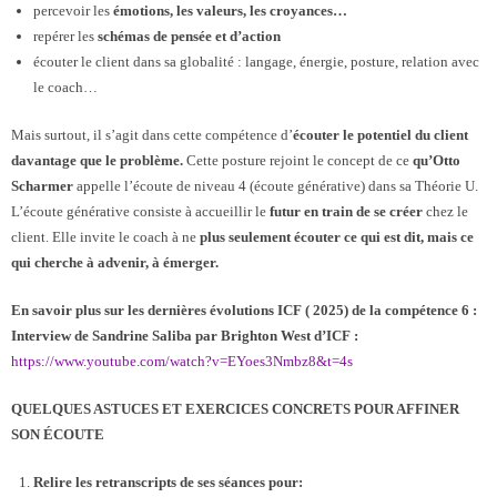
percevoir les
émotions, les valeurs, les croyances…
repérer les
schémas de pensée et d’action
écouter le client dans sa globalité : langage, énergie, posture, relation avec
le coach…
Mais surtout, il s’agit dans cette compétence d’
écouter le potentiel du client
davantage que le problème.
Cette posture rejoint le concept de ce
qu’Otto
Scharmer
appelle l’écoute de niveau 4 (écoute générative) dans sa Théorie U.
L’écoute générative consiste à accueillir le
futur en train de se créer
chez le
client. Elle invite le coach à ne
plus seulement écouter ce qui est dit, mais ce
qui cherche à advenir, à émerger.
En savoir plus sur les dernières évolutions ICF ( 2025) de la compétence 6 :
Interview de Sandrine Saliba par Brighton West d’ICF :
https://www.youtube.com/watch?v=EYoes3Nmbz8&t=4s
QUELQUES ASTUCES ET EXERCICES CONCRETS POUR AFFINER
SON ÉCOUTE
Relire les retranscripts de ses séances pour: