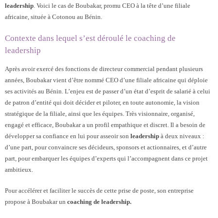
leadership
. Voici le cas de Boubakar, promu CEO à la tête d’une filiale
- - SuperVision Collective en tandem
africaine, située à Cotonou au Bénin.
- - Supervision Individuelle
Contexte dans lequel s’est déroulé le coaching de
leadership
- - Mentoring de coach
Après avoir exercé des fonctions de directeur commercial pendant plusieurs
- - l’IA au service du coach professionnel
années, Boubakar vient d’être nommé CEO d’une filiale africaine qui déploie
ses activités au Bénin. L’enjeu est de passer d’un état d’esprit de salarié à celui
Qui sommes-nous ?
de patron d’entité qui doit décider et piloter, en toute autonomie, la vision
stratégique de la filiale, ainsi que les équipes. Très visionnaire, organisé,
Témoignages
engagé et efficace, Boubakar a un profil empathique et discret. Il a besoin de
développer sa confiance en lui pour asseoir son
leadership
à deux niveaux :
Contact
d’une part, pour convaincre ses décideurs, sponsors et actionnaires, et d’autre
part, pour embarquer les équipes d’experts qui l’accompagnent dans ce projet
Blog
ambitieux.
Pour accélérer et faciliter le succès de cette prise de poste, son entreprise
propose à Boubakar un
coaching de leadership.