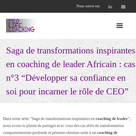
Nous suivre sur:
Accueil
Saga de transformations inspirantes
Nos offres
en coaching de leader Africain : cas
- Entreprises
n°3 “Développer sa confiance en
- - CEO et cadres dirigeants
soi pour incarner le rôle de CEO”
- - Équipes soudées et performantes
- Coachs professionnels
Dans notre série “Saga de transformations inspirantes en
coaching de leader
”,
nous avons le plaisir de partager avec vous des cas réels de transformation
- - Supervision Collective
comportementale profonde et pérenne obtenue suite à un
coaching de