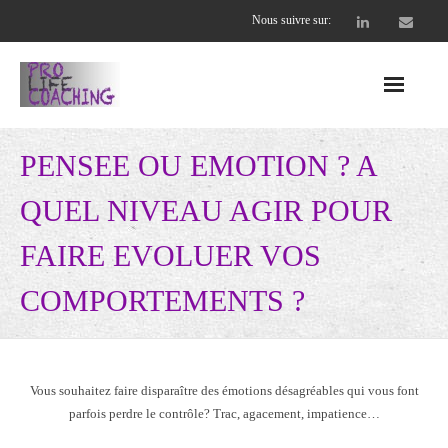
Nous suivre sur:
Accueil
PENSEE OU EMOTION ? A
Nos offres
QUEL NIVEAU AGIR POUR
- Entreprises
FAIRE EVOLUER VOS
- - CEO et cadres dirigeants
COMPORTEMENTS ?
- - Équipes soudées et performantes
- Coachs professionnels
Vous souhaitez faire disparaître des émotions désagréables qui vous font
parfois perdre le contrôle? Trac, agacement, impatience…
- - Supervision Collective