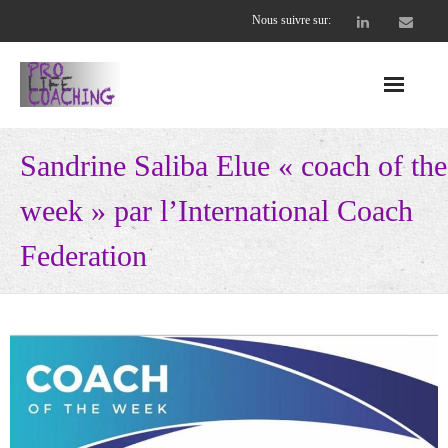
Nous suivre sur:
Accueil
Sandrine Saliba Elue « coach of the
Nos offres
week » par l’International Coach
- Entreprises
Federation
- - CEO et cadres dirigeants
- - Équipes soudées et performantes
- Coachs professionnels
- - Supervision Collective