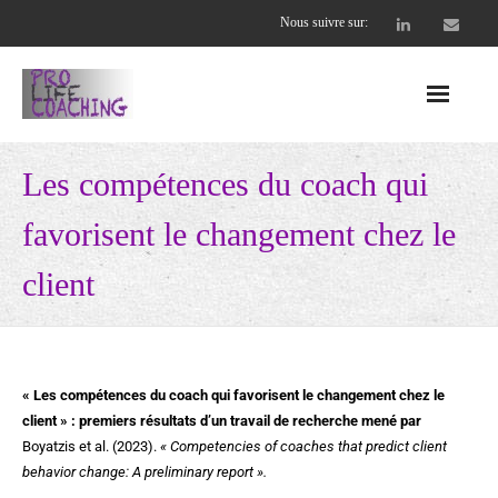
Nous suivre sur:
Accueil
Les compétences du coach qui
Nos offres
favorisent le changement chez le
- Entreprises
client
- - CEO et cadres dirigeants
- - Équipes soudées et performantes
« Les compétences du coach qui favorisent le changement chez le
client » : premiers résultats d’un travail de recherche mené par
- Coachs professionnels
Boyatzis et al. (2023).
« Competencies of coaches that predict client
behavior change: A preliminary report ».
- - Supervision Collective