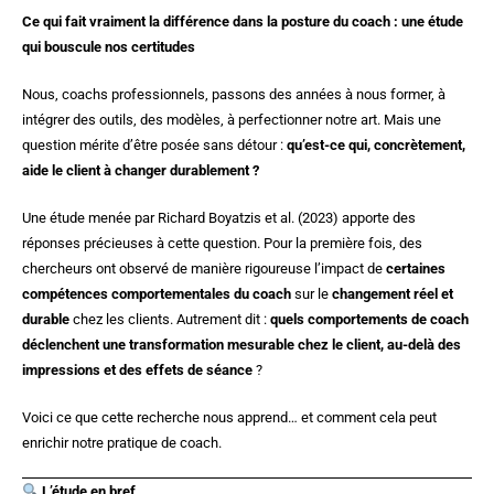
Ce qui fait vraiment la différence dans la posture du coach : une étude
- - SuperVision Collective en tandem
qui bouscule nos certitudes
- - Supervision Individuelle
Nous, coachs professionnels, passons des années à nous former, à
intégrer des outils, des modèles, à perfectionner notre art. Mais une
- - Mentoring de coach
question mérite d’être posée sans détour :
qu’est-ce qui, concrètement,
aide le client à changer durablement ?
- - l’IA au service du coach professionnel
Une étude menée par Richard Boyatzis et al. (2023) apporte des
Qui sommes-nous ?
réponses précieuses à cette question. Pour la première fois, des
chercheurs ont observé de manière rigoureuse l’impact de
certaines
Témoignages
compétences comportementales du coach
sur le
changement réel et
durable
chez les clients. Autrement dit :
quels comportements de coach
Contact
déclenchent une transformation mesurable chez le client, au-delà des
impressions et des effets de séance
?
Blog
Voici ce que cette recherche nous apprend… et comment cela peut
enrichir notre pratique de coach.
L’étude en bref